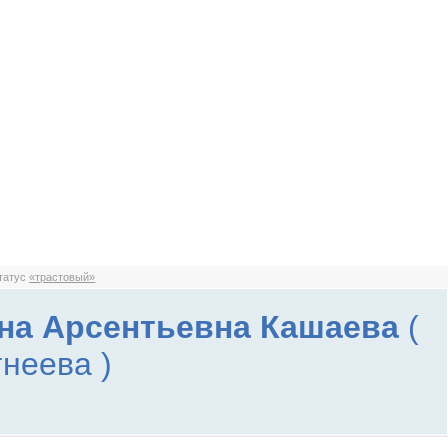
статус
«трастовый»
на Арсентьевна Кашаева
(
неева )