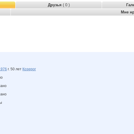
Друзья
( 0 )
Гал
Мне н
1976
г. 50 лет
Козерог
но
зано
зано
ны