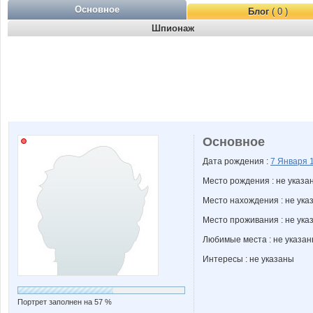
Основное
Блог
( 0 )
Шпионаж
Основное
Дата рождения :
7 Января
Место рождения : не указа
Место нахождения : не ука
Место проживания : не ука
Любимые места : не указа
Интересы : не указаны
Портрет заполнен на 57 %