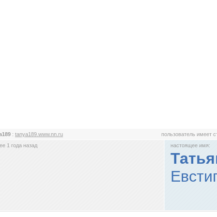
a189
:
tanya189.www.nn.ru
пользователь имеет 
е 1 года назад
настоящее имя:
Татья
Евстиг