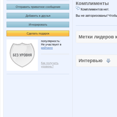
Комплименты
Отправить приватное сообщение
Комплиментов нет.
Вы не авторизованы! Чтоб
Добавить в друзья
Игнорировать
Сделать подарок
Метки лидеров
популярность:
Не участвует в
рейтинге
Интервью
Как получить
уровень?